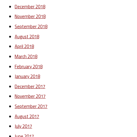
December 2018
November 2018
September 2018
August 2018
April 2018
March 2018
February 2018
January 2018
December 2017
November 2017
September 2017
August 2017
July 2017
June 2017