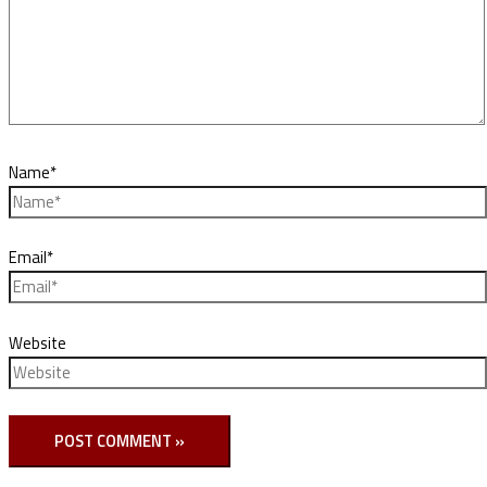
Name*
Email*
Website