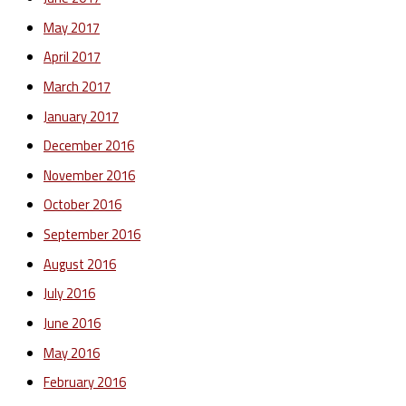
May 2017
April 2017
March 2017
January 2017
December 2016
November 2016
October 2016
September 2016
August 2016
July 2016
June 2016
May 2016
February 2016