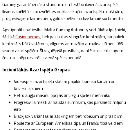
Gaming garantē izcilāko standartu un čestību ikvienā azartspēlē.
Ikviens spēlētājs var izvēlēties no klasiskajām azartspēļu mašīnām,
progresīvajiem laimestiem, galda spēlēm un live krupiē sortimentu.
Apstiprināts patiesība: Malta Gaming Authority sertifikāta īpašnieki,
šādi kā
Casinoheroes
, tiek pakļautas stingrām kontrolēm, kur paliek
kontrolēts RNG sistēmu godīgums ar mazāko atmaksas līmeni 96%
visiem azartspēlēm. Šī regulējošā prasība garantē, ka klienti saņem
čestu iespēju uzvarēt ikvienā spēles periodā.
Iecienītākās Azartspēļu Grupas
Videospēļu azartspēļu sloti ar papildu bonusa kārtām un
brīviem spiniem
Retro augļu mašīnu opcijas ar vieglu spēles mehāniku
Progresīvi laimesti ar naudas summām, kas pārsniedz miljonu
eiro
Blackjack variantas ar atšķirīgiem bet robežām un prasībām
Roulette ar European, Amerikas tipa un Franču tipa veidiem