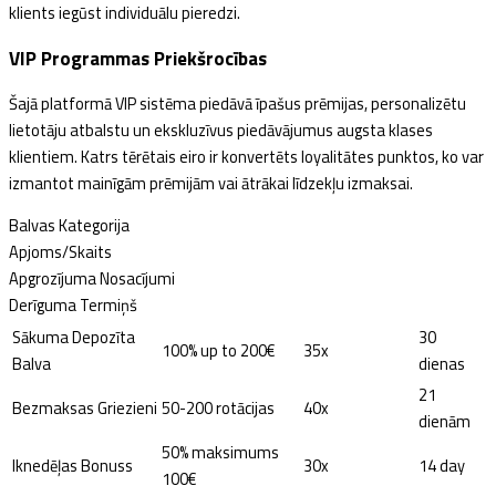
klients iegūst individuālu pieredzi.
VIP Programmas Priekšrocības
Šajā platformā VIP sistēma piedāvā īpašus prēmijas, personalizētu
lietotāju atbalstu un ekskluzīvus piedāvājumus augsta klases
klientiem. Katrs tērētais eiro ir konvertēts loyalitātes punktos, ko var
izmantot mainīgām prēmijām vai ātrākai līdzekļu izmaksai.
Balvas Kategorija
Apjoms/Skaits
Apgrozījuma Nosacījumi
Derīguma Termiņš
Sākuma Depozīta
30
100% up to 200€
35x
Balva
dienas
21
Bezmaksas Griezieni
50-200 rotācijas
40x
dienām
50% maksimums
Iknedēļas Bonuss
30x
14 day
100€