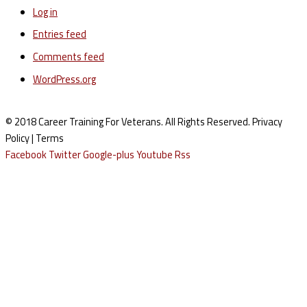
Log in
Entries feed
Comments feed
WordPress.org
© 2018 Career Training For Veterans. All Rights Reserved. Privacy
Policy | Terms
Facebook
Twitter
Google-plus
Youtube
Rss