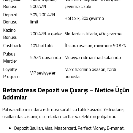
Bonusu
500 AZN
çevirmə tələbi
Depozit
50%, 200 AZN
Həftəlik, 30x çevirmə
Bonusu
limit
Kazino
200 AZN-ə qədər
Slotlarda istifadə, 40x çevirmə
Bonusu
Cashback
10% həftəlik
İtkilərə əsasən, minimum 50 AZN
Pulsuz
5 AZN dəyərində
Müəyyən idman hadisələrində
Mərclər
Loyalty
Mərc həcminə əsasən, fərdi
VIP səviyyələr
Proqramı
bonuslar
Betandreas Depozit və Çıxarış – Nəticə Üçün
Addımlar
Pul vəsaitlərinin idarə edilməsi sürətli və təhlükəsizdir. Yerli ödəniş
üsulları dəstəklənir, o cümlədən kartlar və elektron pulqabılar.
Depozit üsulları: Visa, Mastercard, Perfect Money, E-manat.