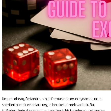
Umumi olaraq, Betandreas platformasinda oyun oynamaq ucun
shertleri bilmek ve onlara uygun hereket etmek vacibdir. Bu,
istifadechilerin daha rahat ve tehlukesiz bir tecrube elde etmesine