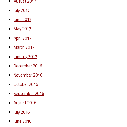
August 2017
July 2017
June 2017
May 2017
April 2017
March 2017
January 2017
December 2016
November 2016
October 2016
September 2016
August 2016
July 2016
June 2016