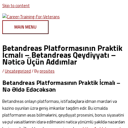
Skip to content
MAIN MENU
Betandreas Platformasının Praktik
İcmalı – Betandreas Qeydiyyatı –
Nəticə Üçün Addımlar
/
Uncategorized
/ By
prosites
Betandreas Platformasının Praktik İcmalı –
Nə Əldə Edəcəksən
Betandreas onlayn platforması, istifadəçilərə idman mərcləri və
kazino oyunları üzrə geniş imkanlar təqdim edir. Bu icmalda
platformanın əsas bölmələrini, qeydiyyat prosesini, bonus siyasətini
və pul vəsaitlərinin idarə edilməsini nəticə yönümlü şəkildə nəzərdən