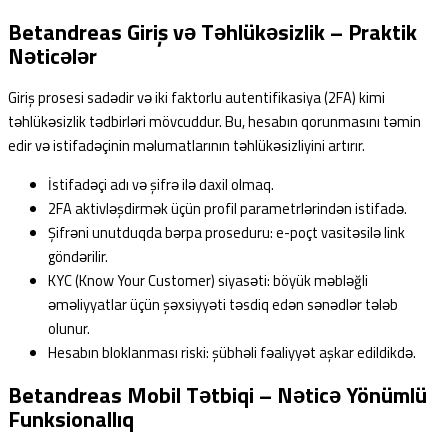
Betandreas Giriş və Təhlükəsizlik – Praktik
Nəticələr
Giriş prosesi sadədir və iki faktorlu autentifikasiya (2FA) kimi
təhlükəsizlik tədbirləri mövcuddur. Bu, hesabın qorunmasını təmin
edir və istifadəçinin məlumatlarının təhlükəsizliyini artırır.
İstifadəçi adı və şifrə ilə daxil olmaq.
2FA aktivləşdirmək üçün profil parametrlərindən istifadə.
Şifrəni unutduqda bərpa proseduru: e-poçt vasitəsilə link
göndərilir.
KYC (Know Your Customer) siyasəti: böyük məbləğli
əməliyyatlar üçün şəxsiyyəti təsdiq edən sənədlər tələb
olunur.
Hesabın bloklanması riski: şübhəli fəaliyyət aşkar edildikdə.
Betandreas Mobil Tətbiqi – Nəticə Yönümlü
Funksionallıq