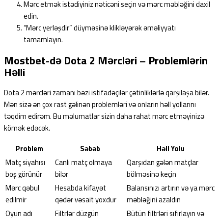
Mərc etmək istədiyiniz nəticəni seçin və mərc məbləğini daxil
edin.
“Mərc yerləşdir” düyməsinə klikləyərək əməliyyatı
tamamlayın.
Mostbet-də Dota 2 Mərcləri – Problemlərin
Həlli
Dota 2 mərcləri zamanı bəzi istifadəçilər çətinliklərlə qarşılaşa bilər.
Mən sizə ən çox rast gəlinən problemləri və onların həll yollarını
təqdim edirəm. Bu məlumatlar sizin daha rahat mərc etməyinizə
kömək edəcək.
Problem
Səbəb
Həll Yolu
Matç siyahısı
Canlı matç olmaya
Qarşıdan gələn matçlar
boş görünür
bilər
bölməsinə keçin
Mərc qəbul
Hesabda kifayət
Balansınızı artırın və ya mərc
edilmir
qədər vəsait yoxdur
məbləğini azaldın
Oyun adı
Filtrlər düzgün
Bütün filtrləri sıfırlayın və