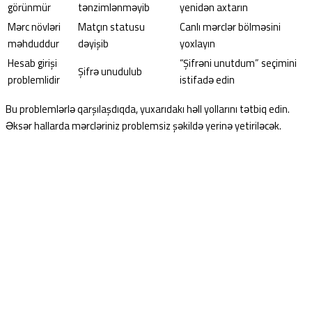
görünmür
tənzimlənməyib
yenidən axtarın
Mərc növləri
Matçın statusu
Canlı mərclər bölməsini
məhduddur
dəyişib
yoxlayın
Hesab girişi
“Şifrəni unutdum” seçimini
Şifrə unudulub
problemlidir
istifadə edin
Bu problemlərlə qarşılaşdıqda, yuxarıdakı həll yollarını tətbiq edin.
Əksər hallarda mərcləriniz problemsiz şəkildə yerinə yetiriləcək.