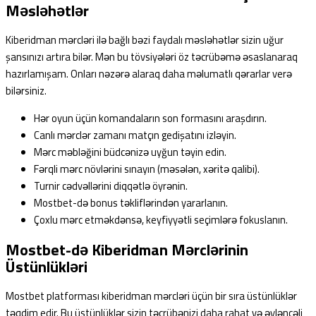
Məsləhətlər
Kiberidman mərcləri ilə bağlı bəzi faydalı məsləhətlər sizin uğur
şansınızı artıra bilər. Mən bu tövsiyələri öz təcrübəmə əsaslanaraq
hazırlamışam. Onları nəzərə alaraq daha məlumatlı qərarlar verə
bilərsiniz.
Hər oyun üçün komandaların son formasını araşdırın.
Canlı mərclər zamanı matçın gedişatını izləyin.
Mərc məbləğini büdcənizə uyğun təyin edin.
Fərqli mərc növlərini sınayın (məsələn, xəritə qalibi).
Turnir cədvəllərini diqqətlə öyrənin.
Mostbet-də bonus təkliflərindən yararlanın.
Çoxlu mərc etməkdənsə, keyfiyyətli seçimlərə fokuslanın.
Mostbet-də Kiberidman Mərclərinin
Üstünlükləri
Mostbet platforması kiberidman mərcləri üçün bir sıra üstünlüklər
təqdim edir. Bu üstünlüklər sizin təcrübənizi daha rahat və əyləncəli