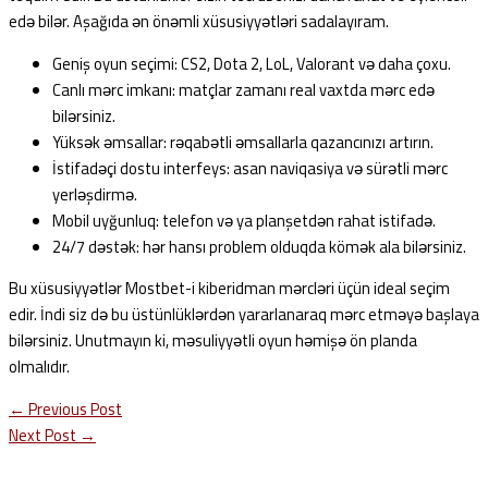
edə bilər. Aşağıda ən önəmli xüsusiyyətləri sadalayıram.
Geniş oyun seçimi: CS2, Dota 2, LoL, Valorant və daha çoxu.
Canlı mərc imkanı: matçlar zamanı real vaxtda mərc edə
bilərsiniz.
Yüksək əmsallar: rəqabətli əmsallarla qazancınızı artırın.
İstifadəçi dostu interfeys: asan naviqasiya və sürətli mərc
yerləşdirmə.
Mobil uyğunluq: telefon və ya planşetdən rahat istifadə.
24/7 dəstək: hər hansı problem olduqda kömək ala bilərsiniz.
Bu xüsusiyyətlər Mostbet-i kiberidman mərcləri üçün ideal seçim
edir. İndi siz də bu üstünlüklərdən yararlanaraq mərc etməyə başlaya
bilərsiniz. Unutmayın ki, məsuliyyətli oyun həmişə ön planda
olmalıdır.
←
Previous Post
Next Post
→