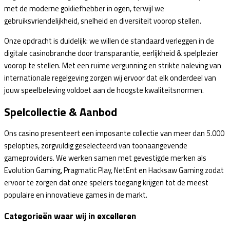
met de moderne gokliefhebber in ogen, terwijl we
gebruiksvriendelijkheid, snelheid en diversiteit voorop stellen.
Onze opdracht is duidelijk: we willen de standaard verleggen in de
digitale casinobranche door transparantie, eerlijkheid & spelplezier
voorop te stellen. Met een ruime vergunning en strikte naleving van
internationale regelgeving zorgen wij ervoor dat elk onderdeel van
jouw speelbeleving voldoet aan de hoogste kwaliteitsnormen.
Spelcollectie & Aanbod
Ons casino presenteert een imposante collectie van meer dan 5.000
spelopties, zorgvuldig geselecteerd van toonaangevende
gameproviders. We werken samen met gevestigde merken als
Evolution Gaming, Pragmatic Play, NetEnt en Hacksaw Gaming zodat
ervoor te zorgen dat onze spelers toegang krijgen tot de meest
populaire en innovatieve games in de markt.
Categorieën waar wij in excelleren