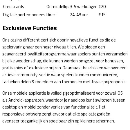
Creditcards
Onmiddellijk
3-5 werkdagen
€20
Digitale portemonnees
Direct
24-48 uur
€15
Exclusieve Functies
Ons casino differentieert zich door innovatieve functies die de
spelervaring naar een hoger niveau tillen. We bieden een
geavanceerd loyaliteitsprogramma waar spelers punten verzamelen
bij elke weddenschap, die kunnen worden omgezet voor bonussen,
gratis spins of exclusieve prijzen. Daarnaast beschikken we over een
actieve community-sectie waar spelers kunnen communiceren,
tactieken delen & meedoen aan toernooien met fraaie prijzenpools.
Onze mobiele applicatie is volledig geoptimaliseerd voor zowel iOS
als Android-apparaten, waardoor je naadloos kunt switchen tussen
desktop en mobiel zonder verlies van functionaliteit. Het
responsieve ontwerp zorgt ervoor dat elke spelcategorieën
evenzeer toegankelijk en speelbaar zijn op kleinere schermen.