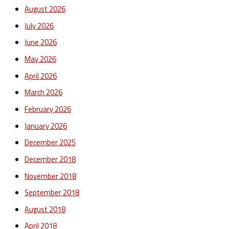
August 2026
July 2026
June 2026
May 2026
April 2026
March 2026
February 2026
January 2026
December 2025
December 2018
November 2018
September 2018
August 2018
April 2018