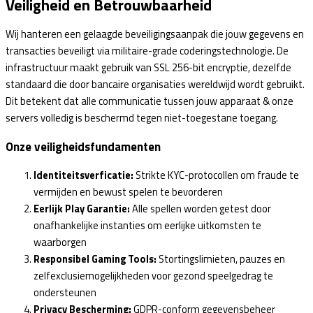
Veiligheid en Betrouwbaarheid
Wij hanteren een gelaagde beveiligingsaanpak die jouw gegevens en
transacties beveiligt via militaire-grade coderingstechnologie. De
infrastructuur maakt gebruik van SSL 256-bit encryptie, dezelfde
standaard die door bancaire organisaties wereldwijd wordt gebruikt.
Dit betekent dat alle communicatie tussen jouw apparaat & onze
servers volledig is beschermd tegen niet-toegestane toegang.
Onze veiligheidsfundamenten
Identiteitsverficatie:
Strikte KYC-protocollen om fraude te
vermijden en bewust spelen te bevorderen
Eerlijk Play Garantie:
Alle spellen worden getest door
onafhankelijke instanties om eerlijke uitkomsten te
waarborgen
Responsibel Gaming Tools:
Stortingslimieten, pauzes en
zelfexclusiemogelijkheden voor gezond speelgedrag te
ondersteunen
Privacy Bescherming:
GDPR-conform gegevensbeheer