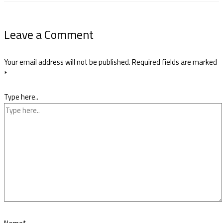
Leave a Comment
Your email address will not be published.
Required fields are marked
*
Type here..