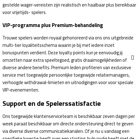
gestelde wager-vereisten zijn realistisch en haalbaar plus bereikbaar
voor vrijetijds- spelers.
VIP-programma plus Premium-behandeling
Trouwe spelers worden royaal gehonoreerd via ons ons uitgebreide
multi-tier loyaliteitsschema waarin je bij met iedere inzet
bonuspunten verdient. Deze loyalty points kun je eenvoudig jij
omzetten naar extra speeltegoed, gratis draaimogelijkheden of
diverse andere benefits. Premium leden profiteren van exclusieve
service met toegewijde persoonlijke toegewijde relatiemanagers,
verhoogde withdrawal-limieten en uitnodigingen voor voor speciale
VIP-evenementen.
Support en de Spelerssatisfactie
Ons toegewijde klantenserviceteam is beschikbaar zeven dagen per
week paraat beschikbaar om directe ondersteuning direct te geven
via diverse diverse communicatiekanalen. Of je nu u vandaag een
specifieke kwestie heeft over een storting, hulp nodig heeft met de