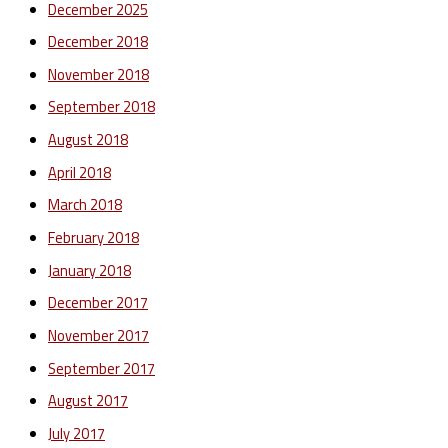
December 2025
December 2018
November 2018
September 2018
August 2018
April 2018
March 2018
February 2018
January 2018
December 2017
November 2017
September 2017
August 2017
July 2017