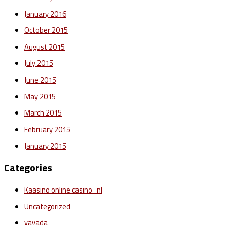
January 2016
October 2015
August 2015
July 2015
June 2015
May 2015
March 2015
February 2015
January 2015
Categories
Kaasino online casino_nl
Uncategorized
vavada