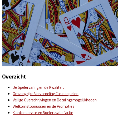
Overzicht
De Spelervaring en de Kwaliteit
Omvangrijke Verzameling Casinospellen
Veilige Overschrijvingen en Betalingsmogelijkheden
Welkomstbonussen en de Promoties
Klantenservice en Spelerssatisfactie