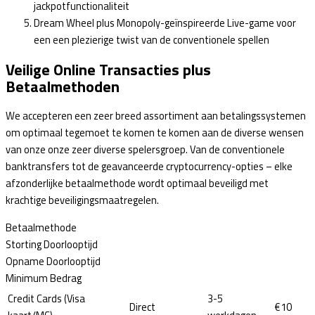
jackpotfunctionaliteit
Dream Wheel plus Monopoly-geïnspireerde Live-game voor
een een plezierige twist van de conventionele spellen
Veilige Online Transacties plus
Betaalmethoden
We accepteren een zeer breed assortiment aan betalingssystemen
om optimaal tegemoet te komen te komen aan de diverse wensen
van onze onze zeer diverse spelersgroep. Van de conventionele
banktransfers tot de geavanceerde cryptocurrency-opties – elke
afzonderlijke betaalmethode wordt optimaal beveiligd met
krachtige beveiligingsmaatregelen.
Betaalmethode
Storting Doorlooptijd
Opname Doorlooptijd
Minimum Bedrag
Credit Cards (Visa
3-5
Direct
€10