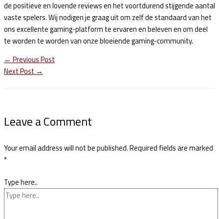
de positieve en lovende reviews en het voortdurend stijgende aantal
vaste spelers. Wij nodigen je graag uit om zelf de standaard van het
ons excellente gaming-platform te ervaren en beleven en om deel
te worden te worden van onze bloeiende gaming-community.
←
Previous Post
Next Post
→
Leave a Comment
Your email address will not be published.
Required fields are marked
*
Type here..