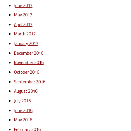
June 2017
May 2017
April 2017
March 2017
January 2017
December 2016
November 2016
October 2016
September 2016
August 2016
July 2016
June 2016
May 2016
February 2016