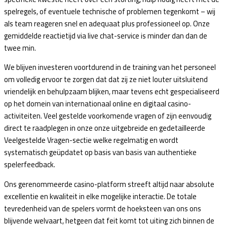
spelregels, of eventuele technische of problemen tegenkomt – wij
als team reageren snel en adequaat plus professioneel op. Onze
gemiddelde reactietijd via live chat-service is minder dan dan de
twee min.
We blijven investeren voortdurend in de training van het personeel
om volledig ervoor te zorgen dat dat zij ze niet louter uitsluitend
vriendelijk en behulpzaam blijken, maar tevens echt gespecialiseerd
op het domein van internationaal online en digitaal casino-
activiteiten. Veel gestelde voorkomende vragen of zijn eenvoudig
direct te raadplegen in onze onze uitgebreide en gedetailleerde
Veelgestelde Vragen-sectie welke regelmatig en wordt
systematisch geüpdatet op basis van basis van authentieke
spelerfeedback.
Ons gerenommeerde casino-platform streeft altijd naar absolute
excellentie en kwaliteit in elke mogelijke interactie. De totale
tevredenheid van de spelers vormt de hoeksteen van ons ons
blijvende welvaart, hetgeen dat feit komt tot uiting zich binnen de