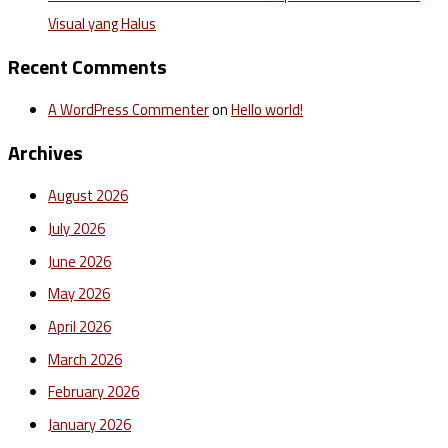
Visual yang Halus
Recent Comments
A WordPress Commenter
on
Hello world!
Archives
August 2026
July 2026
June 2026
May 2026
April 2026
March 2026
February 2026
January 2026