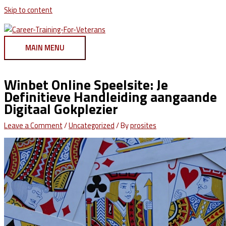
Skip to content
MAIN MENU
Winbet Online Speelsite: Je
Definitieve Handleiding aangaande
Digitaal Gokplezier
Leave a Comment
/
Uncategorized
/ By
prosites