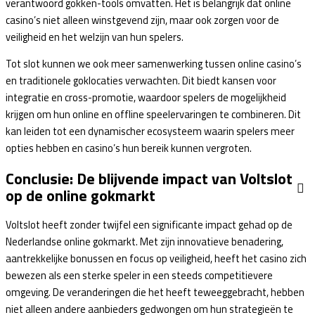
verantwoord gokken-tools omvatten. Het is belangrijk dat online
casino’s niet alleen winstgevend zijn, maar ook zorgen voor de
veiligheid en het welzijn van hun spelers.
Tot slot kunnen we ook meer samenwerking tussen online casino’s
en traditionele goklocaties verwachten. Dit biedt kansen voor
integratie en cross-promotie, waardoor spelers de mogelijkheid
krijgen om hun online en offline speelervaringen te combineren. Dit
kan leiden tot een dynamischer ecosysteem waarin spelers meer
opties hebben en casino’s hun bereik kunnen vergroten.
Conclusie: De blijvende impact van Voltslot
op de online gokmarkt
Voltslot heeft zonder twijfel een significante impact gehad op de
Nederlandse online gokmarkt. Met zijn innovatieve benadering,
aantrekkelijke bonussen en focus op veiligheid, heeft het casino zich
bewezen als een sterke speler in een steeds competitievere
omgeving. De veranderingen die het heeft teweeggebracht, hebben
niet alleen andere aanbieders gedwongen om hun strategieën te