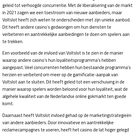
geleid tot verhoogde concurrentie. Met de liberalisering van de markt
in 2021 zagen we een toestroom van nieuwe aanbieders, maar
Voltslot heeft zich weten te onderscheiden met zijn unieke aanbod.
Dit heeft andere casino’s gedwongen om hun diensten te
verbeteren en aantrekkelijke aanbiedingen te doen om spelers aan
te trekken.
Een voorbeeld van de invloed van Voltslot is te zien in de manier
waarop andere casino’s hun loyaliteitsprogramma’s hebben
aangepast. Veel concurrenten hebben hun bestaande programma’s
herzien en verbeterd om meer op de gamificatie-aanpak van
Voltslot aan te sluiten. Dit heeft geleid tot een verschuiving in de
manier waarop spelers worden beloond voor hun loyaliteit, wat de
algehele kwaliteit van de Nederlandse online gokmarkt ten goede
komt.
Daarnaast heeft Voltslot invloed gehad op de marketingstrategieën
van andere aanbieders. Door innovatieve en aantrekkelijke
reclamecampagnes te voeren, heeft het casino de lat hoger gelegd