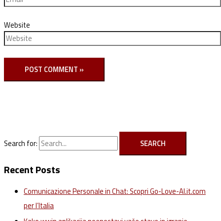
Website
Search for:
Recent Posts
Comunicazione Personale in Chat: Scopri Go-Love-AI.it.com
per l’Italia