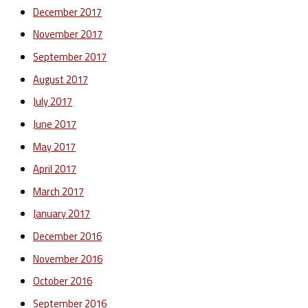
December 2017
November 2017
September 2017
August 2017
July 2017
June 2017
May 2017
April 2017
March 2017
January 2017
December 2016
November 2016
October 2016
September 2016