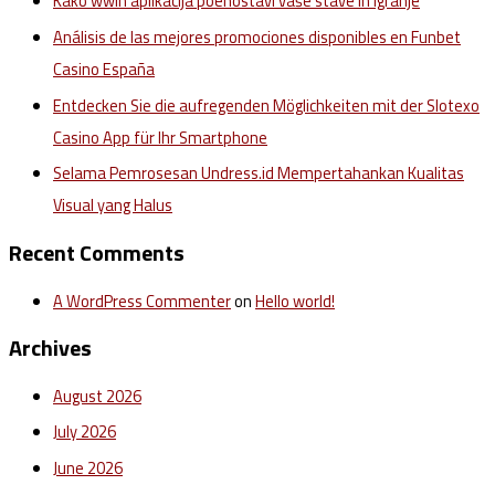
Kako wwin aplikacija poenostavi vaše stave in igranje
Análisis de las mejores promociones disponibles en Funbet
Casino España
Entdecken Sie die aufregenden Möglichkeiten mit der Slotexo
Casino App für Ihr Smartphone
Selama Pemrosesan Undress.id Mempertahankan Kualitas
Visual yang Halus
Recent Comments
A WordPress Commenter
on
Hello world!
Archives
August 2026
July 2026
June 2026