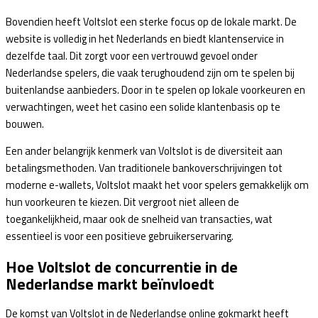
Bovendien heeft Voltslot een sterke focus op de lokale markt. De
website is volledig in het Nederlands en biedt klantenservice in
dezelfde taal. Dit zorgt voor een vertrouwd gevoel onder
Nederlandse spelers, die vaak terughoudend zijn om te spelen bij
buitenlandse aanbieders. Door in te spelen op lokale voorkeuren en
verwachtingen, weet het casino een solide klantenbasis op te
bouwen.
Een ander belangrijk kenmerk van Voltslot is de diversiteit aan
betalingsmethoden. Van traditionele bankoverschrijvingen tot
moderne e-wallets, Voltslot maakt het voor spelers gemakkelijk om
hun voorkeuren te kiezen. Dit vergroot niet alleen de
toegankelijkheid, maar ook de snelheid van transacties, wat
essentieel is voor een positieve gebruikerservaring.
Hoe Voltslot de concurrentie in de
Nederlandse markt beïnvloedt
De komst van Voltslot in de Nederlandse online gokmarkt heeft