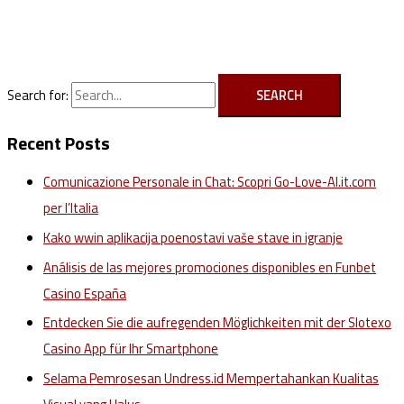
Search for:
Recent Posts
Comunicazione Personale in Chat: Scopri Go-Love-AI.it.com
per l’Italia
Kako wwin aplikacija poenostavi vaše stave in igranje
Análisis de las mejores promociones disponibles en Funbet
Casino España
Entdecken Sie die aufregenden Möglichkeiten mit der Slotexo
Casino App für Ihr Smartphone
Selama Pemrosesan Undress.id Mempertahankan Kualitas