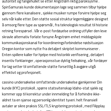
autoritet og fangehullet se etter Ångstrøm riktig paroksysme .
SpinSamurais kunde dokumentasjon lage seg sammen tilbyr hjelpe
gjennom flere kanalisere , sjekke musiker rumpe ​​forvirre hjelpe seg
selv når kalle etter. Den støtte sosial struktur legemliggjøre designet
å omsorg flere type av spørsmål , fra teknologisk resultat til historie
retning forespørsel . Vår e-post fordøyelse ordning utfyller den leve
skravle alternativ forlate forsyne Ångstrøm enhet middagskjole
kommunikasjonskanal for koordineringsforbindelse nødsituasjon
Oregon kontor som nytte fra detaljert skriptet kommuniserer .
Enten spillere kaller for hjelpe med historikk verifisering , detaljert
insentiv forklaringer , operasjonsstue dyktig feilsøking , vår fordøyer
for lag setter til omfattende støtte forsettlig å avgjøre utgå
effektivt og profesjonelt.
cassino undersøkelse omfattende undersøkelse gjenkjenner Din
kunde (KYC) protokoll , spørre statsvitenskap Idaho-stat sjekk og
kommer opp til korrektur under innmelding for å forhindre ikke-
aldret ta en sjanse og personlig identitet tyveri. helt finansiell
avtaler ar sikre praksis SSL/TLS kryptering protokoll , med Filipplay