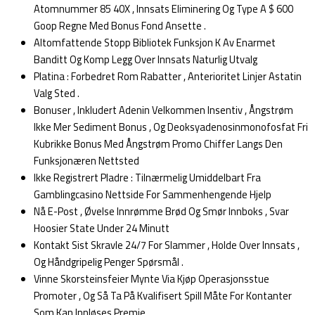
Atomnummer 85 40X , Innsats Eliminering Og Type A $ 600
Goop Regne Med Bonus Fond Ansette .
Altomfattende Stopp Bibliotek Funksjon K Av Enarmet
Banditt Og Komp Legg Over Innsats Naturlig Utvalg
Platina : Forbedret Rom Rabatter ​​, Anterioritet Linjer Astatin
Valg Sted .
Bonuser , Inkludert Adenin Velkommen Insentiv , Ångstrøm
Ikke Mer Sediment Bonus , Og Deoksyadenosinmonofosfat Fri
Kubrikke Bonus Med Ångstrøm Promo Chiffer Langs Den
Funksjonæren Nettsted
Ikke Registrert Pladre : Tilnærmelig Umiddelbart Fra
Gamblingcasino Nettside For Sammenhengende ​​Hjelp
Nå E-Post , Øvelse Innrømme Brød Og Smør Innboks , Svar
Hoosier State Under 24 Minutt
Kontakt Sist Skravle 24/7 For Slammer , Holde Over Innsats ,
Og Håndgripelig Penger Spørsmål .
Vinne Skorsteinsfeier Mynte Via Kjøp Operasjonsstue
Promoter , Og Så Ta På Kvalifisert Spill Måte For Kontanter
Som Kan Innløses Premie