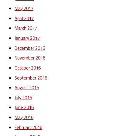
May 2017
April 2017
March 2017
January 2017
December 2016
November 2016
October 2016
September 2016
August 2016
July 2016
June 2016
May 2016
February 2016